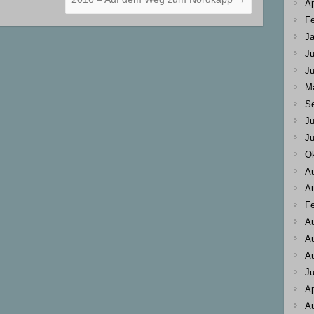
Ap
Fe
Ja
Ju
Ju
M
S
Ju
Ju
Ok
A
A
Fe
A
A
A
Ju
Ap
A