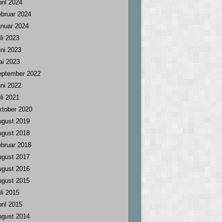
ril 2024
bruar 2024
nuar 2024
li 2023
ni 2023
ai 2023
eptember 2022
ni 2022
li 2021
tober 2020
ugust 2019
ugust 2018
bruar 2018
ugust 2017
ugust 2016
ugust 2015
li 2015
ril 2015
ugust 2014