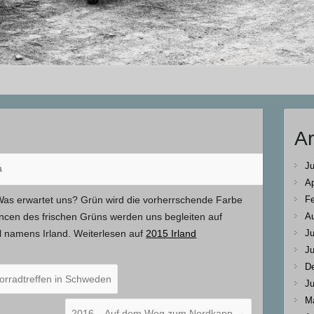
Ar
Ju
a
Ap
Fe
Was erwartet uns? Grün wird die vorherrschende Farbe
A
ancen des frischen Grüns werden uns begleiten auf
Ju
el namens Irland. Weiterlesen auf
2015 Irland
Ju
D
orradtreffen in Schweden
Ju
M
2016 – Auf dem Weg zum Nordkapp
→