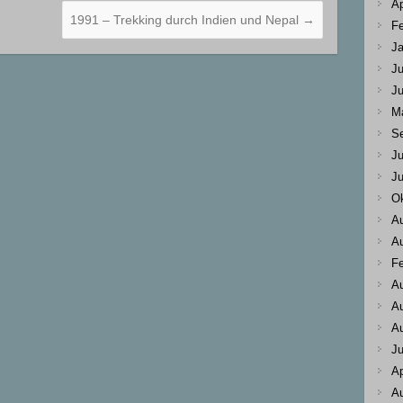
Ap
1991 – Trekking durch Indien und Nepal
→
Fe
Ja
Ju
Ju
M
S
Ju
Ju
Ok
A
A
Fe
A
A
A
Ju
Ap
A