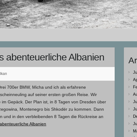
ns abenteuerliche Albanien
Ar
Ju
lkan
Ap
Fe
Drei 700er BMW, Micha und ich als erfahrene
A
scheinneuling auf seiner ersten großen Reise. Wir
Ju
 im Gepäck. Der Plan ist, in 8 Tagen von Dresden über
Ju
rzegowina, Montenegro bis Shkodër zu kommen. Dann
D
en und in den verbleibenden 8 Tagen die Rückreise an
Ju
 abenteuerliche Albanien
M