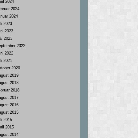
ril 2024
bruar 2024
nuar 2024
li 2023
ni 2023
ai 2023
eptember 2022
ni 2022
li 2021
tober 2020
ugust 2019
ugust 2018
bruar 2018
ugust 2017
ugust 2016
ugust 2015
li 2015
ril 2015
ugust 2014