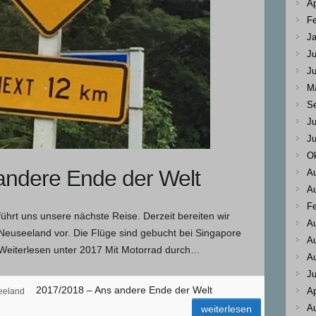
Ap
Fe
Ja
Ju
Ju
M
S
Ju
Ju
Ok
andere Ende der Welt
A
A
Fe
hrt uns unsere nächste Reise. Derzeit bereiten wir
A
Neuseeland vor. Die Flüge sind gebucht bei Singapore
A
 Weiterlesen unter 2017 Mit Motorrad durch…
A
Ju
2017/2018 – Ans andere Ende der Welt
Ap
eeland
A
weiterlesen