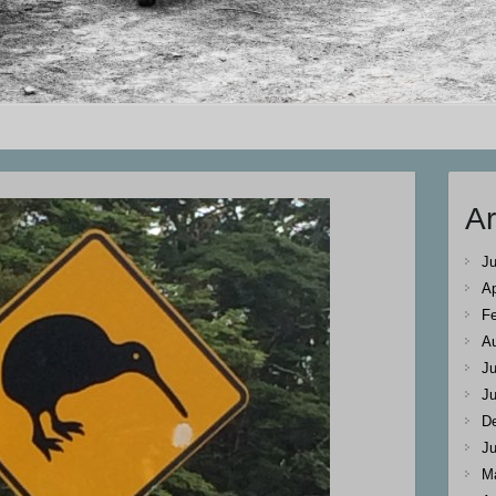
Ar
Ju
Ap
Fe
A
Ju
Ju
D
Ju
M