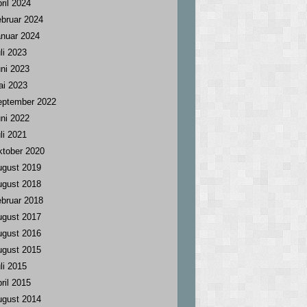
ril 2024
bruar 2024
nuar 2024
li 2023
ni 2023
ai 2023
eptember 2022
ni 2022
li 2021
tober 2020
ugust 2019
ugust 2018
bruar 2018
ugust 2017
ugust 2016
ugust 2015
li 2015
ril 2015
ugust 2014